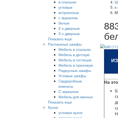
в спальню
Ш
угловые
в
встроенные
8
с зеркалом
88
белые
2-х дверные
бе
3-х дверные
Показать еще
Распашные шкафы
Мебель в спальню
Мебель в детскую
И
Мебель в гостиную
Мебель в прихожую
Радиусные шкафы
Угловые шкафы
Гардеробные
На эт
комнаты
Ш
C зеркалом
с
Мебель для ванных
д
Показать еще
Кухни
с
угловая кухня
H
прямая кухня