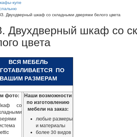
кафы-купе
 спальню
83. Двухдверный шкаф со складными дверями белого цвета
3. Двухдверный шкаф со с
лого цвета
ВСЯ МЕБЕЛЬ
ЗГОТАВЛИВАЕТСЯ ПО
ВАШИМ РАЗМЕРАМ
ом фото:
Наши возможности
по изготовлению
каф со
мебели на заказ:
кладными
верями
любые размеры
истема
и материалы
ettic
более 30 видов