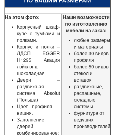
ПО ВАШИМ РАЗМЕРАМ
На этом фото:
Наши возможности
по изготовлению
Корпусный шкаф-
мебели на заказ:
купе c тумбами и
полками.
любые размеры
Корпус и полки –
и материалы
ЛДСП EGGER
более 30 видов
H1295 Акация
профиля
лэйклэнд
более 50 видов
шоколадная
стекол и
Двери –
вставок
раздвижная
раздвижные,
система Absolut
распашные,
(Польша)
складные
Цвет профиля –
системы
вишня.
фурнитура от
Заполнение
ведущих
дверей
производителей
комбинированное: