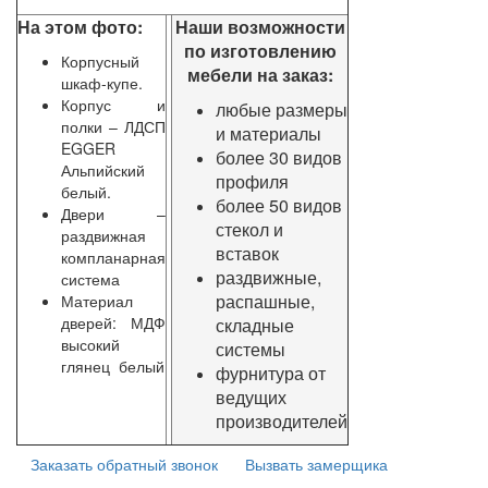
На этом фото:
Наши возможности
по изготовлению
Корпусный
мебели на заказ:
шкаф-купе.
Корпус и
любые размеры
полки – ЛДСП
и материалы
EGGER
более 30 видов
Альпийский
профиля
белый.
более 50 видов
Двери –
стекол и
раздвижная
вставок
компланарная
раздвижные,
система
распашные,
Материал
дверей: МДФ
складные
высокий
системы
глянец белый
фурнитура от
ведущих
производителей
Заказать обратный звонок
Вызвать замерщика