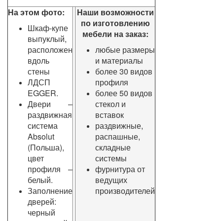
На этом фото:
Наши возможности
по изготовлению
Шкаф-купе
мебели на заказ:
выпуклый,
расположен
любые размеры
вдоль
и материалы
стены
более 30 видов
ЛДСП
профиля
EGGER.
более 50 видов
Двери –
стекол и
раздвижная
вставок
система
раздвижные,
Absolut
распашные,
(Польша),
складные
цвет
системы
профиля –
фурнитура от
белый.
ведущих
Заполнение
производителей
дверей:
черный