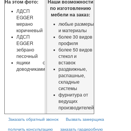
На этом фото:
Наши возможности
по изготовлению
ЛДСП
мебели на заказ:
EGGER
мерано
любые размеры
коричневый
и материалы
ЛДСП
более 30 видов
EGGER
профиля
зебрано
более 50 видов
песочный
стекол и
ящики с
вставок
доводчиками
раздвижные,
распашные,
складные
системы
фурнитура от
ведущих
производителей
Заказать обратный звонок
Вызвать замерщика
получить консультацию
заказать гардеробную