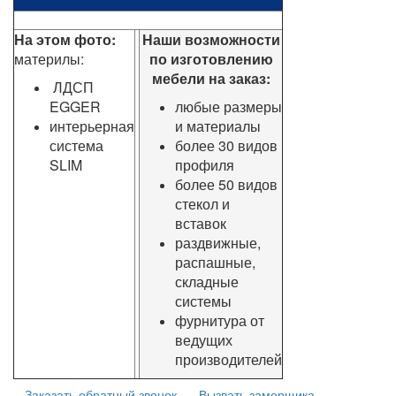
На этом фото:
Наши возможности
материлы:
по изготовлению
мебели на заказ:
ЛДСП
EGGER
любые размеры
интерьерная
и материалы
система
более 30 видов
SLIM
профиля
более 50 видов
стекол и
вставок
раздвижные,
распашные,
складные
системы
фурнитура от
ведущих
производителей
Заказать обратный звонок
Вызвать замерщика