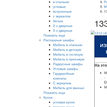
в спальню
Р
угловые
М
встроенные
1
с зеркалом
13
белые
2-х дверные
3-х дверные
Показать еще
Распашные шкафы
ИЗ
Мебель в спальню
Мебель в детскую
Мебель в гостиную
Мебель в прихожую
Радиусные шкафы
На эт
Угловые шкафы
М
Гардеробные
комнаты
E
C зеркалом
М
Мебель для ванных
Показать еще
Кухни
угловая кухня
прямая кухня