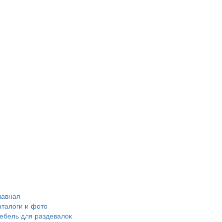
лавная
аталоги и фото
ебель для раздевалок