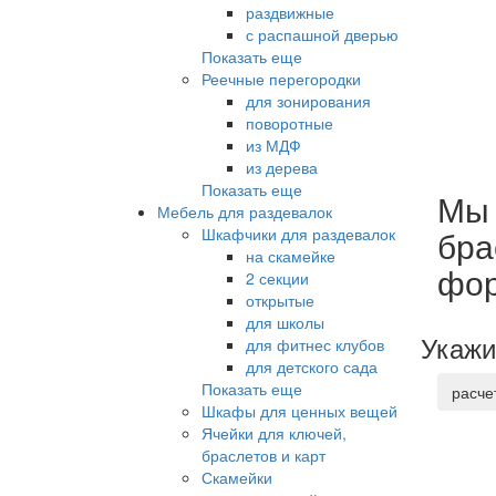
раздвижные
с распашной дверью
Показать еще
Реечные перегородки
для зонирования
поворотные
из МДФ
из дерева
Показать еще
Мы 
Мебель для раздевалок
бра
Шкафчики для раздевалок
на скамейке
фо
2 секции
открытые
для школы
Укажи
для фитнес клубов
для детского сада
Показать еще
расче
Шкафы для ценных вещей
Ячейки для ключей,
браслетов и карт
Скамейки