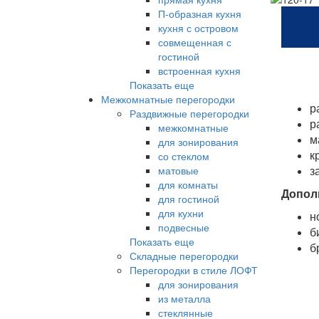
П-образная кухня
кухня с островом
совмещенная с
гостиной
встроенная кухня
Показать еще
Межкомнатные перегородки
р
Раздвижные перегородки
р
межкомнатные
м
для зонирования
к
со стеклом
з
матовые
для комнаты
Допол
для гостиной
для кухни
н
подвесные
б
Показать еще
б
Складные перегородки
Перегородки в стиле ЛОФТ
для зонирования
из металла
стеклянные