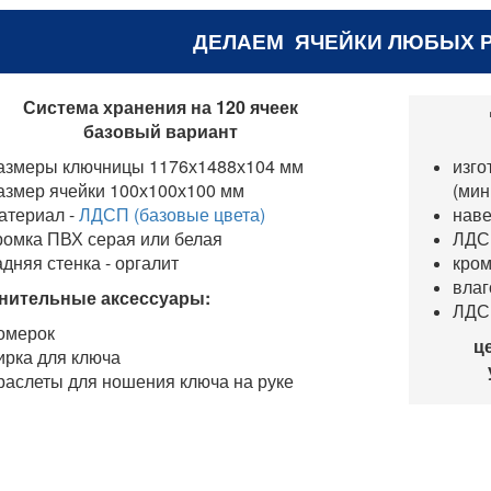
ДЕЛАЕМ ЯЧЕЙКИ ЛЮБЫХ 
Система хранения на 120 ячеек
базовый вариант
азмеры ключницы 1176х1488х104 мм
изго
азмер ячейки 100х100х100 мм
(мин
атериал -
ЛДСП (базовые цвета)
наве
ромка ПВХ серая или белая
ЛДСП
адняя стенка - оргалит
кром
влаг
нительные аксессуары:
ЛДС
омерок
ц
ирка для ключа
раслеты для ношения ключа на руке