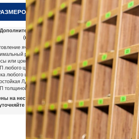
РАЗМЕРОВ
Дополнительные возможности
(нестандарт)
товление ячеек любого размера
имальный размер 80х80 мм)
сы или цоколь
 любого цвета по каталогу EGGER
ка любого цвета;
остойкая ЛДСП
П толщиной 25 мм
ены на нестандартные ключницы
уточняйте у наших менеджеров.