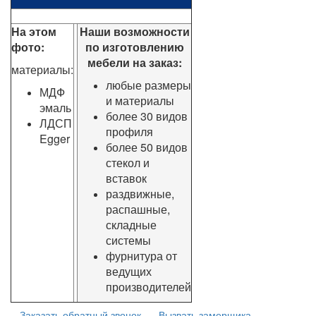
На этом
Наши возможности
фото:
по изготовлению
мебели на заказ:
материалы:
любые размеры
МДФ
и материалы
эмаль
более 30 видов
ЛДСП
профиля
Egger
более 50 видов
стекол и
вставок
раздвижные,
распашные,
складные
системы
фурнитура от
ведущих
производителей
Заказать обратный звонок
Вызвать замерщика