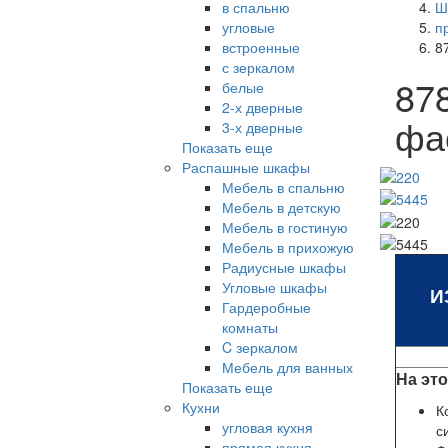
в спальню
Ш
угловые
п
встроенные
8
с зеркалом
87
белые
2-х дверные
фа
3-х дверные
Показать еще
Распашные шкафы
Мебель в спальню
Мебель в детскую
Мебель в гостиную
Мебель в прихожую
Радиусные шкафы
Угловые шкафы
И
Гардеробные
комнаты
C зеркалом
Мебель для ванных
На эт
Показать еще
Кухни
К
угловая кухня
с
прямая кухня