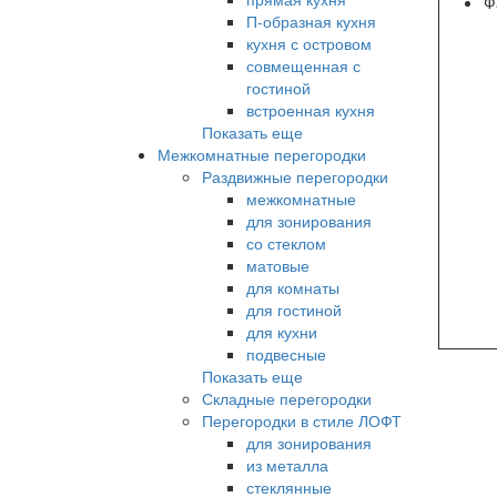
Ф
П-образная кухня
кухня с островом
совмещенная с
гостиной
встроенная кухня
Показать еще
Межкомнатные перегородки
Раздвижные перегородки
межкомнатные
для зонирования
со стеклом
матовые
для комнаты
для гостиной
для кухни
подвесные
Показать еще
Складные перегородки
Перегородки в стиле ЛОФТ
для зонирования
из металла
стеклянные