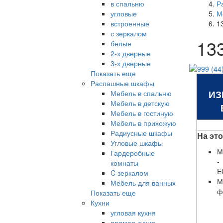
в спальню
Р
угловые
М
встроенные
1
с зеркалом
13
белые
2-х дверные
3-х дверные
Показать еще
Распашные шкафы
ИЗ
Мебель в спальню
Мебель в детскую
Мебель в гостиную
Мебель в прихожую
Радиусные шкафы
На эт
Угловые шкафы
М
Гардеробные
комнаты
E
C зеркалом
М
Мебель для ванных
ф
Показать еще
Кухни
угловая кухня
прямая кухня