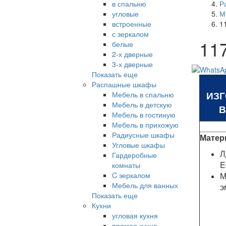
в спальню
Р
угловые
М
встроенные
1
с зеркалом
11
белые
2-х дверные
3-х дверные
Показать еще
Распашные шкафы
ИЗ
Мебель в спальню
Мебель в детскую
В
Мебель в гостиную
Мебель в прихожую
Радиусные шкафы
Матер
Угловые шкафы
Л
Гардеробные
E
комнаты
C зеркалом
М
Мебель для ванных
э
Показать еще
Кухни
угловая кухня
прямая кухня