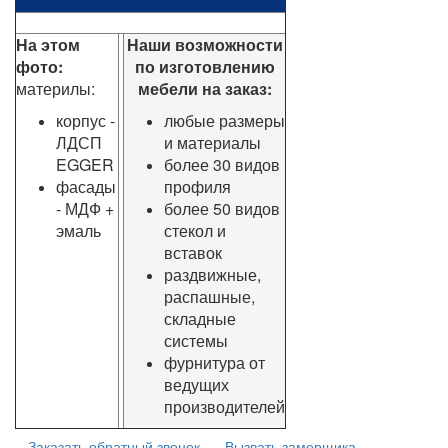
На этом
Наши возможности
фото:
по изготовлению
материлы:
мебели на заказ:
корпус -
любые размеры
ЛДСП
и материалы
EGGER
более 30 видов
фасады
профиля
- МДФ +
более 50 видов
эмаль
стекол и
вставок
раздвижные,
распашные,
складные
системы
фурнитура от
ведущих
производителей
Заказать обратный звонок
Вызвать замерщика