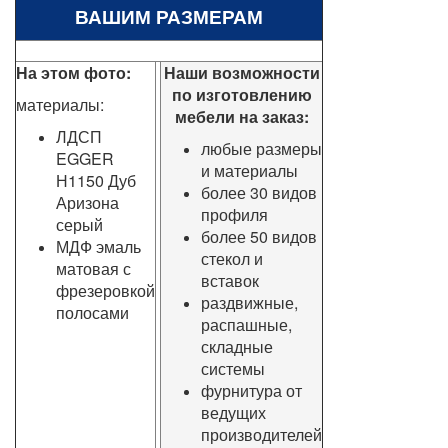
ВАШИМ РАЗМЕРАМ
На этом фото:
Наши возможности
по изготовлению
материалы:
мебели на заказ:
ЛДСП
любые размеры
EGGER
и материалы
Н1150 Дуб
более 30 видов
Аризона
профиля
серый
более 50 видов
МДФ эмаль
стекол и
матовая с
вставок
фрезеровкой
раздвижные,
полосами
распашные,
складные
системы
фурнитура от
ведущих
производителей