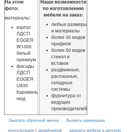
На этом
Наши возможности
фото:
по изготовлению
мебели на заказ:
материалы:
любые размеры
корпус
и материалы
ЛДСП
более 30 видов
EGGER
профиля
W1000
более 50 видов
белый
стекол и
премиум
вставок
фасады
раздвижные,
ЛДСП
распашные,
EGGER
складные
U830
системы
Карамель
фурнитура от
нюд
ведущих
производителей
Заказать обратный звонок
Вызвать замерщика
консультация с дизайнером
заказать мебель в детскую