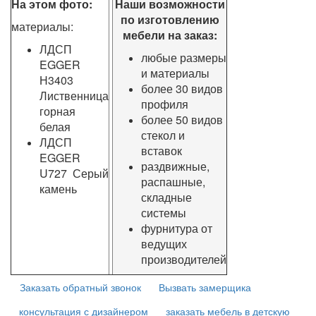
На этом фото:
Наши возможности
по изготовлению
материалы:
мебели на заказ:
ЛДСП
любые размеры
EGGER
и материалы
Н3403
более 30 видов
Лиственница
профиля
горная
более 50 видов
белая
стекол и
ЛДСП
вставок
EGGER
раздвижные,
U727 Серый
распашные,
камень
складные
системы
фурнитура от
ведущих
производителей
Заказать обратный звонок
Вызвать замерщика
консультация с дизайнером
заказать мебель в детскую