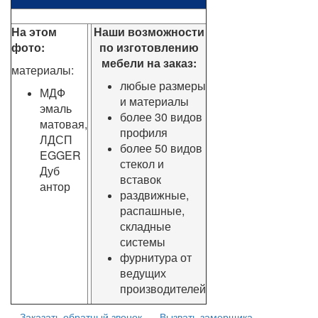
На этом
Наши возможности
фото:
по изготовлению
мебели на заказ:
материалы:
любые размеры
МДФ
и материалы
эмаль
более 30 видов
матовая,
профиля
ЛДСП
более 50 видов
EGGER
стекол и
Дуб
вставок
антор
раздвижные,
распашные,
складные
системы
фурнитура от
ведущих
производителей
Заказать обратный звонок
Вызвать замерщика