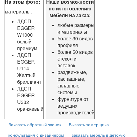
На этом фото:
Наши возможности
по изготовлению
материалы:
мебели на заказ:
ЛДСП
любые размеры
EGGER
и материалы
W1000
более 30 видов
белый
профиля
премиум
более 50 видов
ЛДСП
стекол и
EGGER
вставок
U114
раздвижные,
Желтый
распашные,
бриллиант
складные
ЛДСП
системы
EGGER
фурнитура от
U332
ведущих
оранжевый
производителей
Заказать обратный звонок
Вызвать замерщика
консультация с дизайнером
заказать мебель в детскую