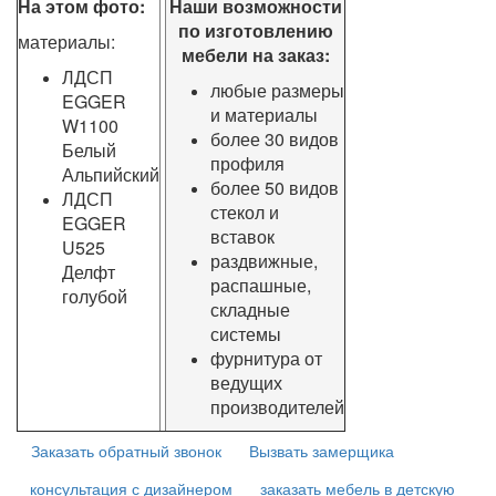
На этом фото:
Наши возможности
по изготовлению
материалы:
мебели на заказ:
ЛДСП
любые размеры
EGGER
и материалы
W1100
более 30 видов
Белый
профиля
Альпийский
более 50 видов
ЛДСП
стекол и
EGGER
вставок
U525
раздвижные,
Делфт
распашные,
голубой
складные
системы
фурнитура от
ведущих
производителей
Заказать обратный звонок
Вызвать замерщика
консультация с дизайнером
заказать мебель в детскую