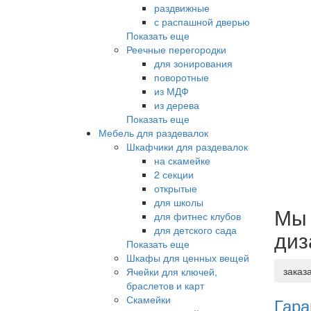
раздвижные
с распашной дверью
Показать еще
Реечные перегородки
для зонирования
поворотные
из МДФ
из дерева
Показать еще
Мебель для раздевалок
Шкафчики для раздевалок
на скамейке
2 секции
открытые
для школы
Мы 
для фитнес клубов
для детского сада
диз
Показать еще
Шкафы для ценных вещей
заказ
Ячейки для ключей,
браслетов и карт
Скамейки
Гара