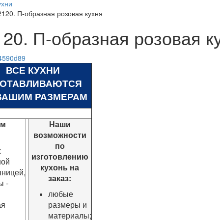
ухни
2120. П-образная розовая кухня
120. П-образная розовая к
ВСЕ КУХНИ
ГОТАВЛИВАЮТСЯ
ВАШИМ РАЗМЕРАМ
ом
Наши
возможности
по
с
изготовлению
ной
кухонь на
ницей,
заказ:
 -
любые
ая
размеры и
материалы;