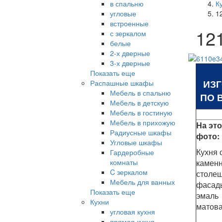
в спальню
К
угловые
1
встроенные
12
с зеркалом
белые
2-х дверные
3-х дверные
Показать еще
ИЗ
Распашные шкафы
Мебель в спальню
ПО 
Мебель в детскую
Мебель в гостиную
Мебель в прихожую
На эт
Радиусные шкафы
фото:
Угловые шкафы
Кухня 
Гардеробные
комнаты
камен
C зеркалом
столеш
Мебель для ванных
фасады
Показать еще
эмаль
Кухни
матов
угловая кухня
прямая кухня