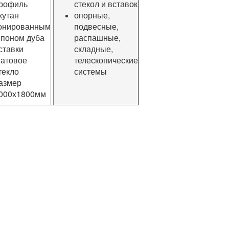
рофиль
стекол и вставок
кутан
опорные,
онированным
подвесные,
поном дуба
распашные,
ставки
складные,
атовое
телескопические
текло
системы
азмер
000х1800мм