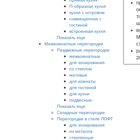
п
П-образная кухня
о
кухня с островом
т
совмещенная с
ш
гостиной
в
встроенная кухня
М
Показать еще
с
Межкомнатные перегородки
Раздвижные перегородки
р
межкомнатные
2
для зонирования
со стеклом
матовые
для комнаты
для гостиной
для кухни
подвесные
Показать еще
Складные перегородки
Перегородки в стиле ЛОФТ
для зонирования
из металла
стеклянные