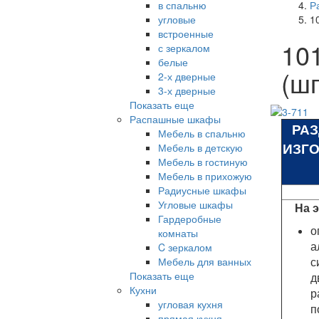
в спальню
Р
угловые
1
встроенные
10
с зеркалом
белые
(ш
2-х дверные
3-х дверные
Показать еще
Распашные шкафы
РА
Мебель в спальню
ИЗГ
Мебель в детскую
Мебель в гостиную
Мебель в прихожую
Радиусные шкафы
Угловые шкафы
На 
Гардеробные
о
комнаты
а
C зеркалом
с
Мебель для ванных
Показать еще
д
Кухни
р
угловая кухня
п
прямая кухня