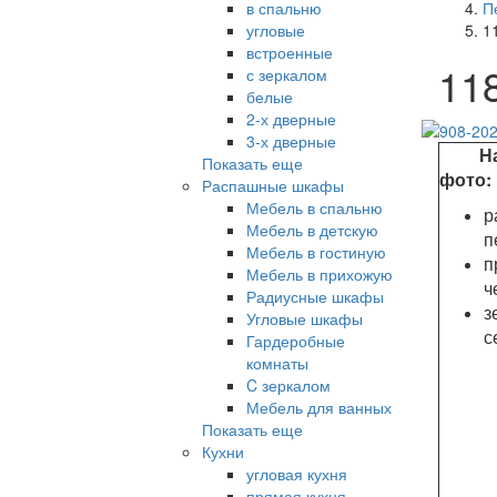
в спальню
П
угловые
1
встроенные
11
с зеркалом
белые
2-х дверные
3-х дверные
На 
Показать еще
фото:
Распашные шкафы
Мебель в спальню
р
Мебель в детскую
п
Мебель в гостиную
п
Мебель в прихожую
ч
Радиусные шкафы
з
Угловые шкафы
с
Гардеробные
комнаты
C зеркалом
Мебель для ванных
Показать еще
Кухни
угловая кухня
прямая кухня