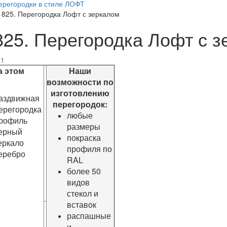
ерегородки в стиле ЛОФТ
1825. Перегородка Лофт с зеркалом
825. Перегородка Лофт с 
этом
Наши
возможности по
изготовлению
аздвижная
перегородок:
ерегородка
любые
рофиль
размеры
ерный
покраска
еркало
профиля по
еребро
RAL
более 50
видов
стекол и
вставок
распашные
и