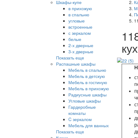
Шкафы-купе
К
в прихожую
М
в спальню
П
угловые
1
встроенные
11
с зеркалом
белые
ку
2-х дверные
3-х дверные
Показать еще
Распашные шкафы
На э
Мебель в спальню
Мебель в детскую
с
Мебель в гостиную
п
Мебель в прихожую
п
Радиусные шкафы
ч
Угловые шкафы
с
Гардеробные
п
комнаты
д
C зеркалом
р
Мебель для ванных
д
Показать еще
Кухни