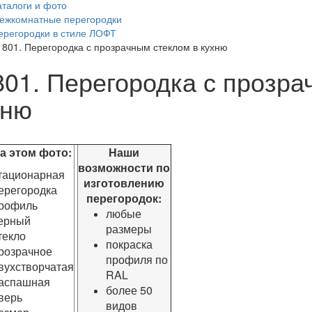
аталоги и фото
ежкомнатные перегородки
ерегородки в стиле ЛОФТ
1801. Перегородка с прозрачным стеклом в кухню
801. Перегородка с прозра
хню
том фото:
Наши
возможности по
тационарная
изготовлению
ерегородка
перегородок:
рофиль
любые
ерный
размеры
текло
покраска
розрачное
профиля по
вухстворчатая
RAL
аспашная
более 50
верь
видов