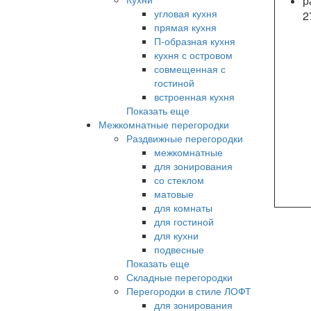
р
угловая кухня
2
прямая кухня
П-образная кухня
кухня с островом
совмещенная с
гостиной
встроенная кухня
Показать еще
Межкомнатные перегородки
Раздвижные перегородки
межкомнатные
для зонирования
со стеклом
матовые
для комнаты
для гостиной
для кухни
подвесные
Показать еще
Складные перегородки
Перегородки в стиле ЛОФТ
для зонирования