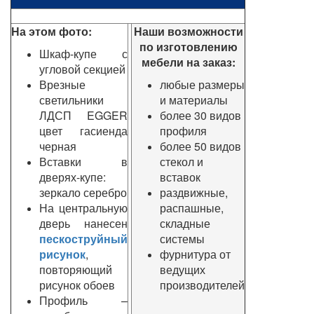
На этом фото:
Наши возможности
по изготовлению
Шкаф-купе с
мебели на заказ:
угловой секцией
Врезные
любые размеры
светильники
и материалы
ЛДСП EGGER
более 30 видов
цвет гасиенда
профиля
черная
более 50 видов
Вставки в
стекол и
дверях-купе:
вставок
зеркало серебро
раздвижные,
На центральную
распашные,
дверь нанесен
складные
пескоструйный
системы
рисунок
,
фурнитура от
повторяющий
ведущих
рисунок обоев
производителей
Профиль –