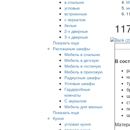
в спальню
М
угловые
м
встроенные
1
с зеркалом
11
белые
2-х дверные
3-х дверные
Показать еще
Распашные шкафы
Мебель в спальню
Мебель в детскую
В сост
Мебель в гостиную
р
Мебель в прихожую
н
Радиусные шкафы
т
Угловые шкафы
Гардеробные
б
комнаты
ш
C зеркалом
с
Мебель для ванных
п
Показать еще
ш
Кухни
угловая кухня
Матери
прямая кухня