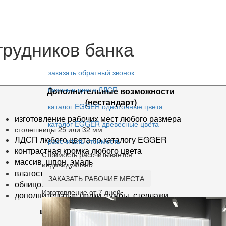
трудников банка
заказать обратный звонок
базовые цвета ЛДСП
Дополнительные возможности
(нестандарт)
каталог EGGER однотонные цвета
изготовление рабочих мест любого размера
каталог EGGER древесные цвета
столешницы 25 или 32 мм
ЛДСП любого цвета по каталогу EGGER
рассчитать стоимость
контрастная кромка любого цвета
Стоимость рассчитывается
массив, шпон, эмаль
индивидуально
влагостойкая ЛДСП
ЗАКАЗАТЬ РАБОЧИЕ МЕСТА
облицовка пластиком HPL
Изготовление от 7 дней
дополнительные полки, тумбы, стеллажи
цены на комплекты для персонала
уточняйте у наших менеджеров.