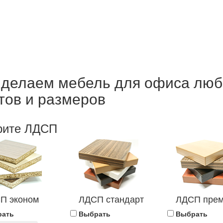
делаем мебель для офиса лю
тов и размеров
рите ЛДСП
П эконом
ЛДСП стандарт
ЛДСП пре
рать
Выбрать
Выбрать