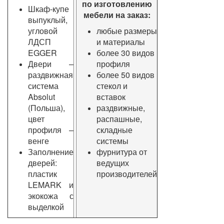
по изготовлению
Шкаф-купе
мебели на заказ:
выпуклый,
угловой
любые размеры
ЛДСП
и материалы
EGGER
более 30 видов
Двери –
профиля
раздвижная
более 50 видов
система
стекол и
Absolut
вставок
(Польша),
раздвижные,
цвет
распашные,
профиля –
складные
венге
системы
Заполнение
фурнитура от
дверей:
ведущих
пластик
производителей
LEMARK и
экокожа с
выделкой