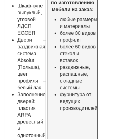
по изготовлению
Шкаф-купе
мебели на заказ:
выпуклый,
угловой
любые размеры
ЛДСП
и материалы
EGGER
более 30 видов
Двери –
профиля
раздвижная
более 50 видов
система
стекол и
Absolut
вставок
(Польша),
раздвижные,
цвет
распашные,
профиля –
складные
белый лак
системы
Заполнение
фурнитура от
дверей:
ведущих
пластик
производителей
ARPA
древесный
и
однотонный