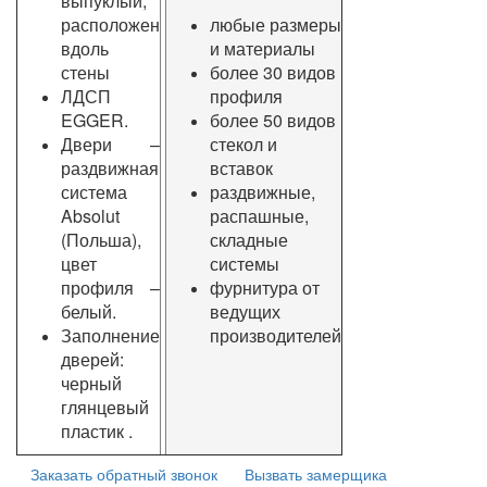
выпуклый,
расположен
любые размеры
вдоль
и материалы
стены
более 30 видов
ЛДСП
профиля
EGGER.
более 50 видов
Двери –
стекол и
раздвижная
вставок
система
раздвижные,
Absolut
распашные,
(Польша),
складные
цвет
системы
профиля –
фурнитура от
белый.
ведущих
Заполнение
производителей
дверей:
черный
глянцевый
пластик .
Заказать обратный звонок
Вызвать замерщика