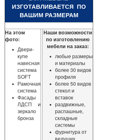
ИЗГОТАВЛИВАЕТСЯ ПО
ВАШИМ РАЗМЕРАМ
На этом
Наши возможности
фото:
по изготовлению
мебели на заказ:
Двери-
купе
любые размеры
навесная
и материалы
система
более 30 видов
SOFT
профиля
Рамочная
более 50 видов
система
стекол и
Фасады
вставок
ЛДСП и
раздвижные,
зеркало
распашные,
бронза
складные
системы
фурнитура от
ведущих