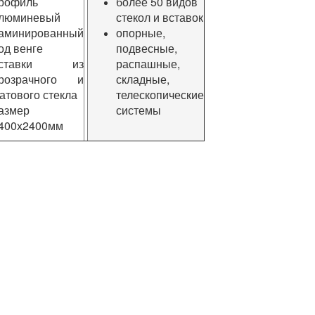
рофиль
более 50 видов
люминевый
стекол и вставок
аминированный
опорные,
од венге
подвесные,
вставки из
распашные,
розрачного и
складные,
атового стекла
телескопические
азмер
системы
400х2400мм