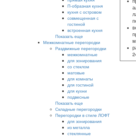
п
П-образная кухня
а
кухня с островом
л
совмещенная с
п
гостиной
встроенная кухня
п
Показать еще
м
Межкомнатные перегородки
р
Раздвижные перегородки
2
межкомнатные
для зонирования
со стеклом
матовые
для комнаты
для гостиной
для кухни
подвесные
Показать еще
Складные перегородки
Перегородки в стиле ЛОФТ
для зонирования
из металла
стеклянные