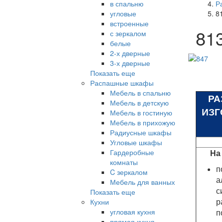
в спальню
Р
угловые
8
встроенные
81
с зеркалом
белые
2-х дверные
3-х дверные
Показать еще
Распашные шкафы
Мебель в спальню
РА
Мебель в детскую
ИЗГ
Мебель в гостиную
Мебель в прихожую
Радиусные шкафы
Угловые шкафы
Гардеробные
На
комнаты
п
C зеркалом
а
Мебель для ванных
с
Показать еще
р
Кухни
угловая кухня
п
прямая кухня