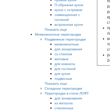
п
П-образная кухня
р
кухня с островом
р
совмещенная с
к
гостиной
с
встроенная кухня
п
Показать еще
л
Межкомнатные перегородки
Раздвижные перегородки
т
межкомнатные
для зонирования
с
со стеклом
р
матовые
2
для комнаты
для гостиной
для кухни
подвесные
Показать еще
Складные перегородки
Перегородки в стиле ЛОФТ
для зонирования
из металла
стеклянные