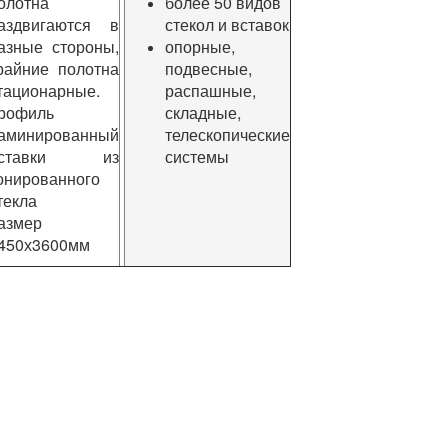
олотна
более 50 видов
аздвигаются в
стекол и вставок
азные стороны,
опорные,
райние полотна
подвесные,
тационарные.
распашные,
рофиль
складные,
аминированный
телескопические
вставки из
системы
онированного
текла
азмер
450х3600мм