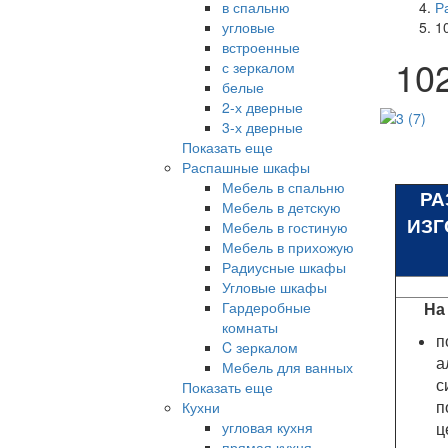
в спальню
Р
угловые
1
встроенные
10
с зеркалом
белые
2-х дверные
3-х дверные
Показать еще
Распашные шкафы
Мебель в спальню
РА
Мебель в детскую
ИЗГ
Мебель в гостиную
Мебель в прихожую
Радиусные шкафы
Угловые шкафы
Гардеробные
На
комнаты
п
C зеркалом
а
Мебель для ванных
с
Показать еще
Кухни
угловая кухня
ц
прямая кухня