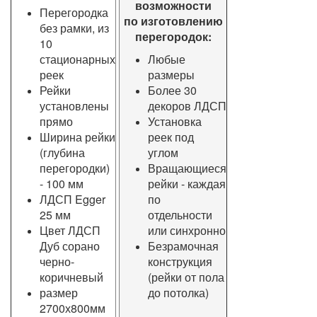
возможности
Перегородка
по изготовлению
без рамки, из
перегородок:
10
стационарных
Любые
реек
размеры
Рейки
Более 30
установлены
декоров ЛДСП
прямо
Установка
Ширина рейки
реек под
(глубина
углом
перегородки)
Вращающиеся
- 100 мм
рейки - каждая
ЛДСП Egger
по
25 мм
отдельности
Цвет ЛДСП
или синхронно
Дуб сорано
Безрамочная
черно-
конструкция
коричневый
(рейки от пола
размер
до потолка)
2700х800мм