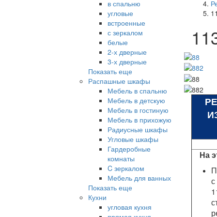
в спальню
Р
угловые
1
встроенные
11
с зеркалом
белые
2-х дверные
3-х дверные
Показать еще
Распашные шкафы
Мебель в спальню
Р
Мебель в детскую
Мебель в гостиную
И
Мебель в прихожую
Радиусные шкафы
Угловые шкафы
Гардеробные
На э
комнаты
C зеркалом
П
Мебель для ванных
с
Показать еще
1
Кухни
с
угловая кухня
р
прямая кухня