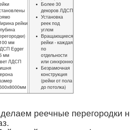
ейки
Более 30
становлены
декоров ЛДСП
рямо
Установка
ирина рейки
реек под
глубина
углом
ерегородки)
Вращающиеся
 100 мм
рейки - каждая
ДСП Egger
по
5 мм
отдельности
вет ЛДСП
или синхронно
ишня
Безрамочная
ерона
конструкция
азмер
(рейки от пола
600х8000мм
до потолка)
делаем реечные перегородки н
аз.