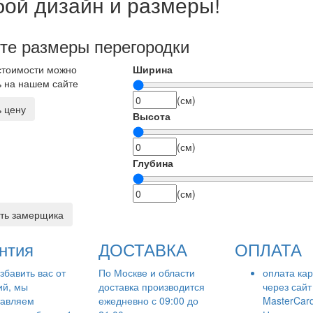
ой дизайн и размеры!
те размеры перегородки
стоимости можно
Ширина
ь на нашем сайте
(см)
ь цену
Высота
(см)
Глубина
(см)
ть замерщика
нтия
ДОСТАВКА
ОПЛАТА
збавить вас от
По Москве и области
оплата ка
ий, мы
доставка производится
через сайт 
тавляем
ежедневно с 09:00 до
MasterCar