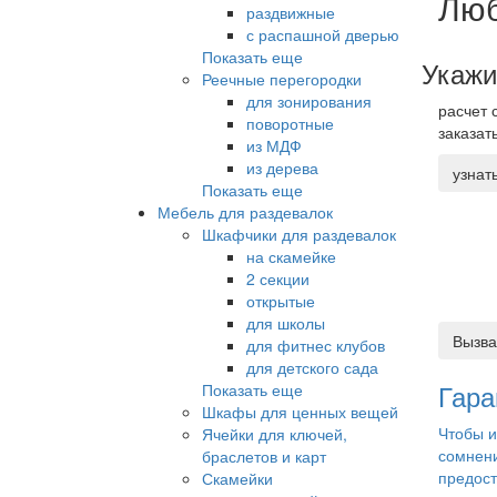
Люб
раздвижные
с распашной дверью
Показать еще
Укажи
Реечные перегородки
для зонирования
расчет 
поворотные
заказат
из МДФ
из дерева
узнат
Показать еще
Мебель для раздевалок
Шкафчики для раздевалок
на скамейке
2 секции
открытые
для школы
Вызва
для фитнес клубов
для детского сада
Гара
Показать еще
Шкафы для ценных вещей
Чтобы и
Ячейки для ключей,
сомнен
браслетов и карт
предос
Скамейки