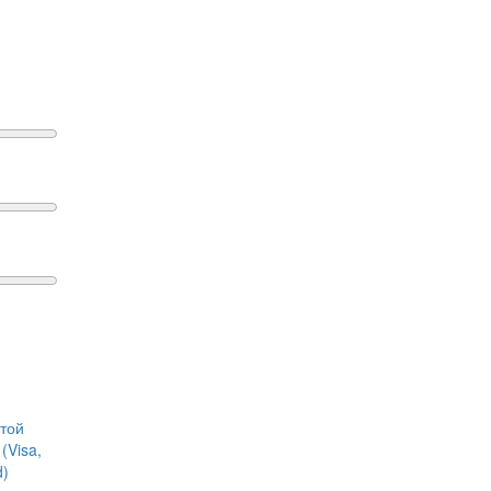
ртой
(Visa,
d)