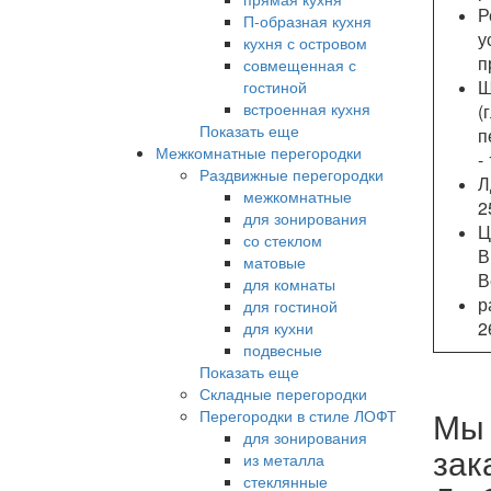
Р
П-образная кухня
у
кухня с островом
п
совмещенная с
Ш
гостиной
встроенная кухня
(
Показать еще
п
Межкомнатные перегородки
-
Раздвижные перегородки
Л
межкомнатные
2
для зонирования
Ц
со стеклом
В
матовые
В
для комнаты
р
для гостиной
2
для кухни
подвесные
Показать еще
Складные перегородки
Мы 
Перегородки в стиле ЛОФТ
для зонирования
зак
из металла
стеклянные