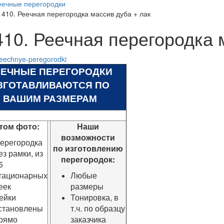
еечные перегородки
1410. Реечная перегородка массив дуба + лак
410. Реечная перегородка 
ЕЕЧНЫЕ ПЕРЕГОРОДКИ
ЗГОТАВЛИВАЮТСЯ ПО
ВАШИМ РАЗМЕРАМ
том фото:
Наши
возможности
ерегородка
по изготовлению
ез рамки, из
перегородок:
5
тационарных
Любые
еек
размеры
ейки
Тонировка, в
становлены
т.ч. по образцу
рямо
заказчика