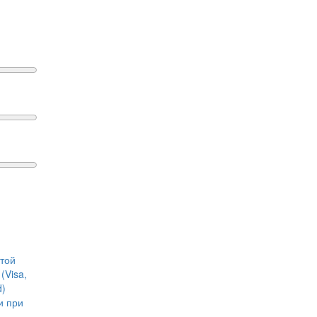
ртой
(Visa,
d)
и при