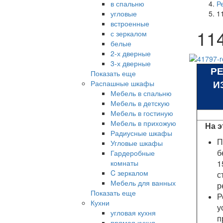
в спальню
Р
угловые
1
встроенные
11
с зеркалом
белые
2-х дверные
3-х дверные
Р
Показать еще
И
Распашные шкафы
Мебель в спальню
Мебель в детскую
Мебель в гостиную
Мебель в прихожую
На э
Радиусные шкафы
П
Угловые шкафы
б
Гардеробные
комнаты
1
C зеркалом
с
Мебель для ванных
р
Показать еще
Р
Кухни
у
угловая кухня
п
прямая кухня