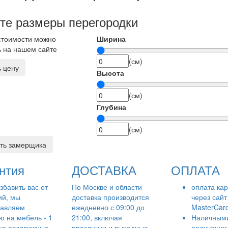
те размеры перегородки
стоимости можно
Ширина
ь на нашем сайте
(см)
ь цену
Высота
(см)
Глубина
(см)
ть замерщика
нтия
ДОСТАВКА
ОПЛАТА
збавить вас от
По Москве и области
оплата ка
ий, мы
доставка производится
через сайт 
тавляем
ежедневно с 09:00 до
MasterCar
ю на мебель - 1
21:00, включая
Наличным
 на раздвижные
праздники и выходные
получении