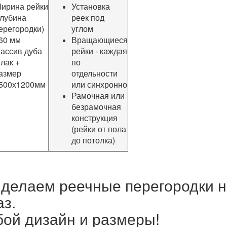
ирина рейки
Установка
глубина
реек под
ерегородки)
углом
 60 мм
Вращающиеся
ассив дуба
рейки - каждая
 лак +
по
азмер
отдельности
500х1200мм
или синхронно
Рамочная или
безрамочная
конструкция
(рейки от пола
до потолка)
делаем реечные перегородки н
аз.
ой дизайн и размеры!