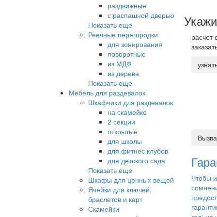
раздвижные
с распашной дверью
Укажи
Показать еще
Реечные перегородки
расчет 
для зонирования
заказат
поворотные
из МДФ
узнат
из дерева
Показать еще
Мебель для раздевалок
Шкафчики для раздевалок
на скамейке
2 секции
открытые
Вызва
для школы
для фитнес клубов
Гара
для детского сада
Показать еще
Чтобы и
Шкафы для ценных вещей
сомнен
Ячейки для ключей,
предос
браслетов и карт
гаранти
Скамейки
год; на