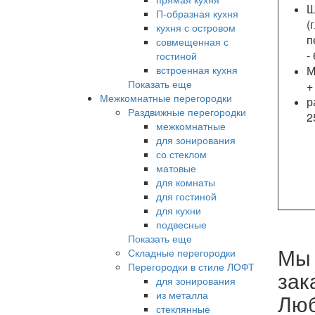
Ш
П-образная кухня
(
кухня с островом
п
совмещенная с
-
гостиной
встроенная кухня
М
Показать еще
+
Межкомнатные перегородки
р
Раздвижные перегородки
2
межкомнатные
для зонирования
со стеклом
матовые
для комнаты
для гостиной
для кухни
подвесные
Показать еще
Мы 
Складные перегородки
Перегородки в стиле ЛОФТ
зак
для зонирования
из металла
Люб
стеклянные