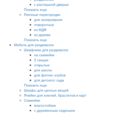
с распашной дверью
Показать еще
Реечные перегородки
для зонирования
поворотные
из МДФ
из дерева
Показать еще
Мебель для раздевалок
Шкафчики для раздевалок
на скамейке
2 секции
открытые
для школы
для фитнес клубов
для детского сада
Показать еще
Шкафы для ценных вещей
Ячейки для ключей, браслетов и карт
Скамейки
влагостойкие
с деревянным сиденьем