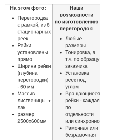
На этом фото:
Наши
возможности
Перегородка
по изготовлению
с рамкой, из 8
перегородок:
стационарных
реек
Любые
Рейки
размеры
установлены
Тонировка, в
прямо
т.ч. по образцу
Ширина рейки
заказчика
(глубина
Установка
перегородки)
реек под
- 60 мм
углом
Массив
Вращающиеся
лиственицы
+
рейки - каждая
лак
по
размер
отдельности
2500х600мм
или синхронно
Рамочная или
безрамочная