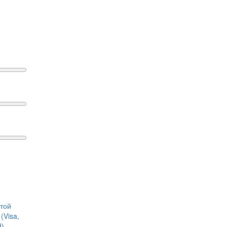
ртой
(Visa,
d)