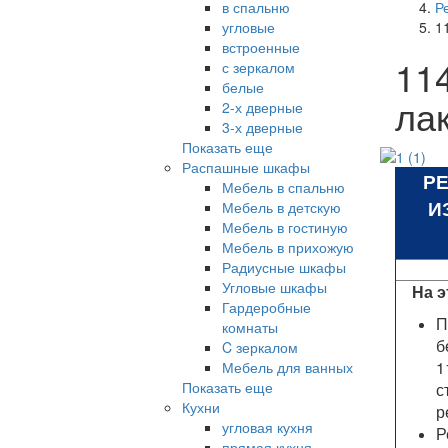
в спальню
Р
угловые
1
встроенные
11
с зеркалом
белые
ла
2-х дверные
3-х дверные
Показать еще
Распашные шкафы
Р
Мебель в спальню
И
Мебель в детскую
Мебель в гостиную
Мебель в прихожую
Радиусные шкафы
Угловые шкафы
На э
Гардеробные
П
комнаты
б
C зеркалом
1
Мебель для ванных
Показать еще
с
Кухни
р
угловая кухня
Р
прямая кухня