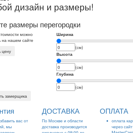
ой дизайн и размеры!
те размеры перегородки
стоимости можно
Ширина
ь на нашем сайте
(см)
ь цену
Высота
(см)
Глубина
(см)
ть замерщика
нтия
ДОСТАВКА
ОПЛАТА
збавить вас от
По Москве и области
оплата ка
ий, мы
доставка производится
через сайт 
тавляем
ежедневно с 09:00 до
MasterCar