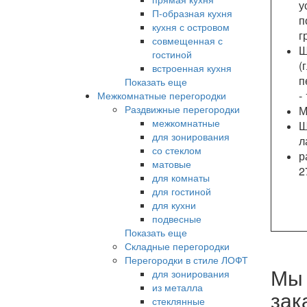
у
П-образная кухня
п
кухня с островом
г
совмещенная с
Ш
гостиной
(
встроенная кухня
п
Показать еще
-
Межкомнатные перегородки
Раздвижные перегородки
М
межкомнатные
Ш
для зонирования
л
со стеклом
р
матовые
2
для комнаты
для гостиной
для кухни
подвесные
Показать еще
Складные перегородки
Перегородки в стиле ЛОФТ
Мы 
для зонирования
из металла
зак
стеклянные