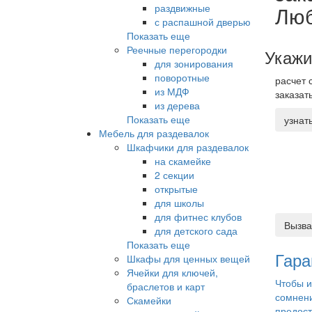
раздвижные
Люб
с распашной дверью
Показать еще
Реечные перегородки
Укажи
для зонирования
поворотные
расчет 
из МДФ
заказат
из дерева
Показать еще
узнат
Мебель для раздевалок
Шкафчики для раздевалок
на скамейке
2 секции
открытые
для школы
для фитнес клубов
Вызва
для детского сада
Показать еще
Гара
Шкафы для ценных вещей
Ячейки для ключей,
Чтобы и
браслетов и карт
сомнен
Скамейки
предос