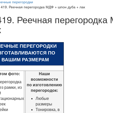
еечные перегородки
1419. Реечная перегородка МДФ + шпон дуба + лак
419. Реечная перегородка
к
ЕЕЧНЫЕ ПЕРЕГОРОДКИ
ЗГОТАВЛИВАЮТСЯ ПО
ВАШИМ РАЗМЕРАМ
том фото:
Наши
возможности
ерегородка
по изготовлению
ез рамки, из
перегородок:
1
тационарных
Любые
еек
размеры
ейки
Тонировка, в