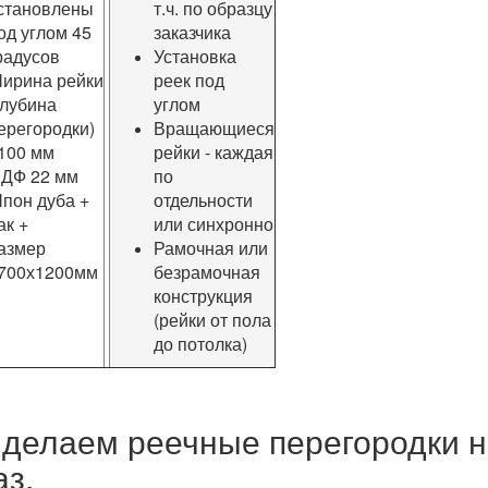
становлены
т.ч. по образцу
од углом 45
заказчика
радусов
Установка
ирина рейки
реек под
глубина
углом
ерегородки)
Вращающиеся
 100 мм
рейки - каждая
ДФ 22 мм
по
пон дуба +
отдельности
ак +
или синхронно
азмер
Рамочная или
700х1200мм
безрамочная
конструкция
(рейки от пола
до потолка)
делаем реечные перегородки н
аз.