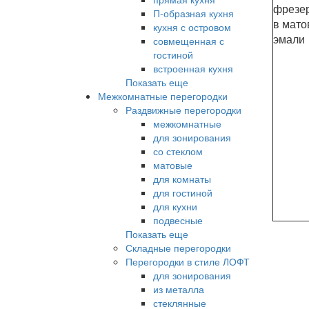
фрезер
П-образная кухня
в мато
кухня с островом
эмали
совмещенная с
гостиной
встроенная кухня
Показать еще
Межкомнатные перегородки
Раздвижные перегородки
межкомнатные
для зонирования
со стеклом
матовые
для комнаты
для гостиной
для кухни
подвесные
Показать еще
Складные перегородки
Перегородки в стиле ЛОФТ
для зонирования
из металла
стеклянные