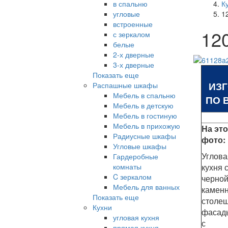
в спальню
К
угловые
1
встроенные
12
с зеркалом
белые
2-х дверные
3-х дверные
Показать еще
ИЗ
Распашные шкафы
Мебель в спальню
ПО 
Мебель в детскую
Мебель в гостиную
Мебель в прихожую
На эт
Радиусные шкафы
фото:
Угловые шкафы
Углова
Гардеробные
комнаты
кухня 
C зеркалом
черно
Мебель для ванных
камен
Показать еще
столеш
Кухни
фасад
угловая кухня
с
прямая кухня