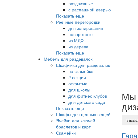
раздвижные
с распашной дверью
Показать еще
Реечные перегородки
для зонирования
поворотные
из МДФ
из дерева
Показать еще
Мебель для раздевалок
Шкафчики для раздевалок
на скамейке
2 секции
открытые
для школы
Мы 
для фитнес клубов
для детского сада
диз
Показать еще
Шкафы для ценных вещей
заказ
Ячейки для ключей,
браслетов и карт
Скамейки
Гара