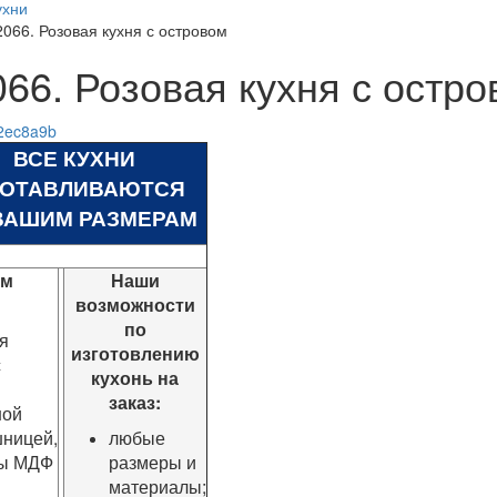
ухни
2066. Розовая кухня с островом
066. Розовая кухня с остр
ВСЕ КУХНИ
ГОТАВЛИВАЮТСЯ
ВАШИМ РАЗМЕРАМ
ом
Наши
возможности
по
я
изготовлению
с
кухонь на
й
заказ:
ной
ницей,
любые
ы МДФ
размеры и
материалы;