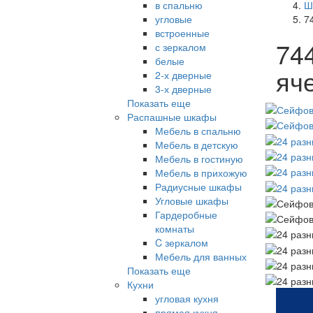
в спальню
Ш
угловые
7
встроенные
74
с зеркалом
белые
яч
2-х дверные
3-х дверные
Показать еще
Распашные шкафы
Мебель в спальню
Мебель в детскую
Мебель в гостиную
Мебель в прихожую
Радиусные шкафы
Угловые шкафы
Гардеробные
комнаты
C зеркалом
Мебель для ванных
Показать еще
Кухни
угловая кухня
прямая кухня