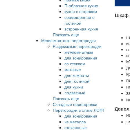
П-образная кухня
кухня с островом
Шкаф д
совмещенная с
гостиной
встроенная кухня
Показать еще
ш
Межкомнатные перегородки
в
Раздвижные перегородки
в
межкомнатные
в
для зонирования
к
со стеклом
д
матовые
к
для комнаты
п
для гостиной
п
для кухни
подвесные
з
Показать еще
и
Складные перегородки
Допол
Перегородки в стиле ЛОФТ
н
для зонирования
э
из металла
стеклянные