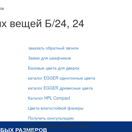
ра
х вещей Б/24, 24
заказать обратный звонок
Замки для шкафчиков
Базовые цвета для дверок
каталог EGGER однотонные цвета
каталог EGGER древесные цвета
Каталог HPL Compact
Цвета влагостойкой фанеры
Получить консультацию
Цена с фасадами базовых цветов
БЫХ РАЗМЕРОВ
33 200 р.