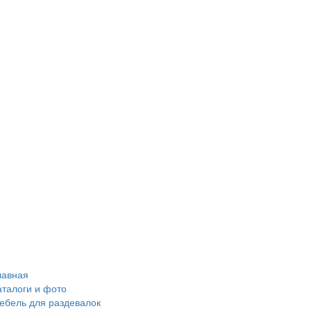
лавная
аталоги и фото
ебель для раздевалок