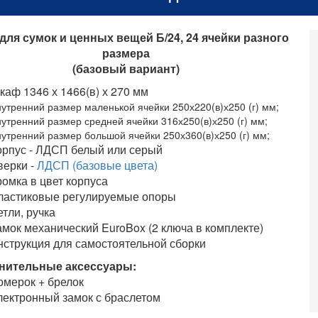
ля сумок и ценных вещей Б/24, 24 ячейки разного
размера
(базовый вариант)
каф 1346 х 1466(в) х 270 мм
нутренний размер маленькой ячейки 250х220(в)х250 (г) мм;
нутренний размер средней ячейки 316х250(в)х250 (г) мм;
нутренний размер большой ячейки 250х360(в)х250 (г) мм;
орпус - ЛДСП белый или серый
верки -
ЛДСП (базовые цвета)
ромка в цвет корпуса
ластиковые регулируемые опоры
етли,
ручка
амок механический EuroBox (2 ключа в комплекте)
нструкция для самостоятельной сборки
нительные аксессуары:
омерок + брелок
лектронный замок с браслетом