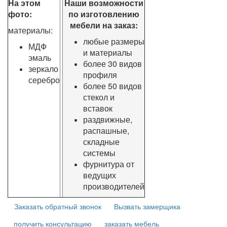
На этом
Наши возможности
фото:
по изготовлению
мебели на заказ:
материалы:
любые размеры
МДФ
и материалы
эмаль
более 30 видов
зеркало
профиля
серебро
более 50 видов
стекол и
вставок
раздвижные,
распашные,
складные
системы
фурнитура от
ведущих
производителей
Заказать обратный звонок
Вызвать замерщика
получить консультацию
заказать мебель