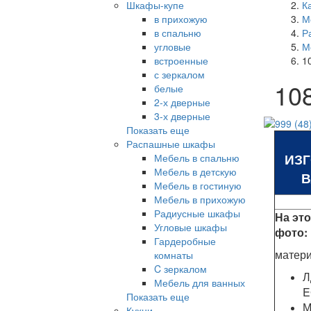
Шкафы-купе
К
в прихожую
М
в спальню
Р
угловые
М
встроенные
1
с зеркалом
10
белые
2-х дверные
3-х дверные
Показать еще
Распашные шкафы
ИЗ
Мебель в спальню
Мебель в детскую
В
Мебель в гостиную
Мебель в прихожую
Радиусные шкафы
На эт
Угловые шкафы
фото:
Гардеробные
матер
комнаты
C зеркалом
Л
Мебель для ванных
E
Показать еще
М
Кухни