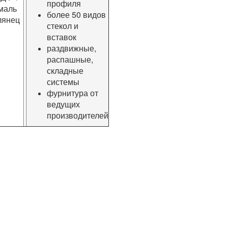
профиля
маль
более 50 видов
лянец
стекол и
вставок
раздвижные,
распашные,
складные
системы
фурнитура от
ведущих
производителей