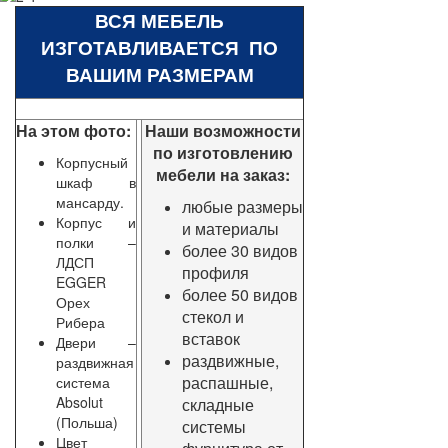
ВСЯ МЕБЕЛЬ
ИЗГОТАВЛИВАЕТСЯ ПО
ВАШИМ РАЗМЕРАМ
На этом фото:
Наши возможности
по изготовлению
Корпусный
мебели на заказ:
шкаф в
мансарду.
любые размеры
Корпус и
и материалы
полки –
более 30 видов
ЛДСП
профиля
EGGER
более 50 видов
Орех
стекол и
Рибера
вставок
Двери –
раздвижные,
раздвижная
распашные,
система
Absolut
складные
(Польша)
системы
Цвет