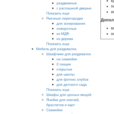
к
раздвижные
п
с распашной дверью
и
Показать еще
Реечные перегородки
Допол
для зонирования
м
поворотные
н
из МДФ
из дерева
Показать еще
Мебель для раздевалок
Шкафчики для раздевалок
на скамейке
2 секции
открытые
для школы
для фитнес клубов
для детского сада
Показать еще
Шкафы для ценных вещей
Ячейки для ключей,
браслетов и карт
Скамейки