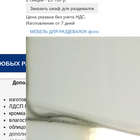
Заказать шкаф для раздевалок
Цена указана без учета НДС.
Изготовление от 7 дней
МЕБЕЛЬ ДЛЯ РАЗДЕВАЛОК фото
ЛЮБЫХ РАЗМЕРОВ
Дополнительные возможности (нестандарт)
изготовление шкафов и скамеек любого размера
ЛДСП EGGER любого цвета
кромка любого цвета
влагостойкая ЛДСП
облицовка фасадов пластиком HPL
дополнительные полки