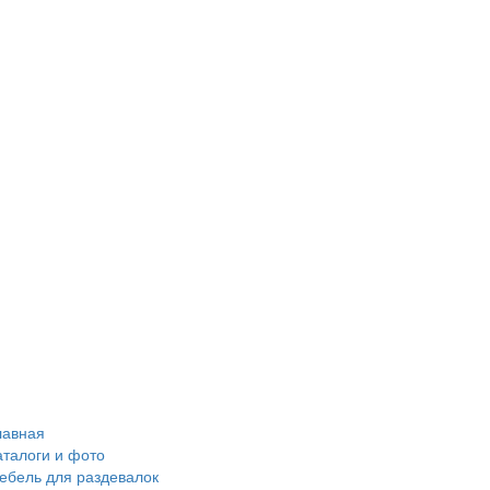
лавная
аталоги и фото
ебель для раздевалок