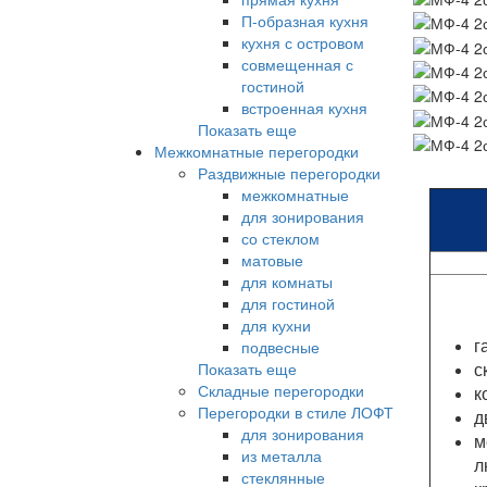
П-образная кухня
кухня с островом
совмещенная с
гостиной
встроенная кухня
Показать еще
Межкомнатные перегородки
Раздвижные перегородки
межкомнатные
для зонирования
со стеклом
матовые
для комнаты
для гостиной
для кухни
г
подвесные
с
Показать еще
Складные перегородки
к
Перегородки в стиле ЛОФТ
д
для зонирования
м
из металла
л
стеклянные