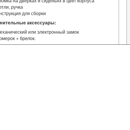
ромка на дверках и сиденьях в цвет корпуса
етли, ручка
нструкция для сборки
нительные аксессуары:
еханический или электронный замок
омерок + брелок.