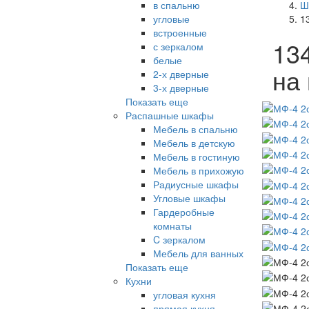
в спальню
Ш
угловые
1
встроенные
13
с зеркалом
белые
на
2-х дверные
3-х дверные
Показать еще
Распашные шкафы
Мебель в спальню
Мебель в детскую
Мебель в гостиную
Мебель в прихожую
Радиусные шкафы
Угловые шкафы
Гардеробные
комнаты
C зеркалом
Мебель для ванных
Показать еще
Кухни
угловая кухня
прямая кухня