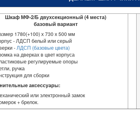
Шкаф МФ-2/Б двухсекционный (4 места)
базовый вариант
азмер 1780(+100) х 730 х 500 мм
орпус - ЛДСП белый или серый
верки -
ЛДСП (базовые цвета)
ромка на дверках в цвет корпуса
ластиковые регулируемые опоры
етли, ручка
нструкция для сборки
нительные аксессуары:
еханический или электронный замок
омерок + брелок.