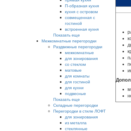
П-образная кухня
кухня с островом
совмещенная с
гостиной
встроенная кухня
р
Показать еще
к
Межкомнатные перегородки
д
Раздвижные перегородки
к
межкомнатные
п
для зонирования
п
со стеклом
матовые
и
для комнаты
Допол
для гостиной
для кухни
м
подвесные
н
Показать еще
Складные перегородки
Перегородки в стиле ЛОФТ
для зонирования
из металла
стеклянные