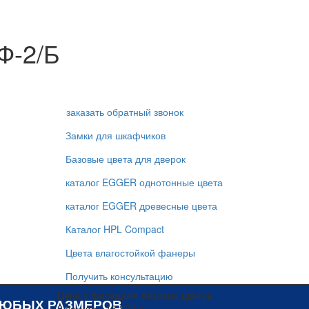
Ф-2/Б
заказать обратный звонок
Замки для шкафчиков
Базовые цвета для дверок
каталог EGGER однотонные цвета
каталог EGGER древесные цвета
Каталог HPL Compact
Цвета влагостойкой фанеры
Получить консультацию
Цена с фасадами базовых цветов
ЛЮБЫХ РАЗМЕРОВ
2 секции - 13 200 р.