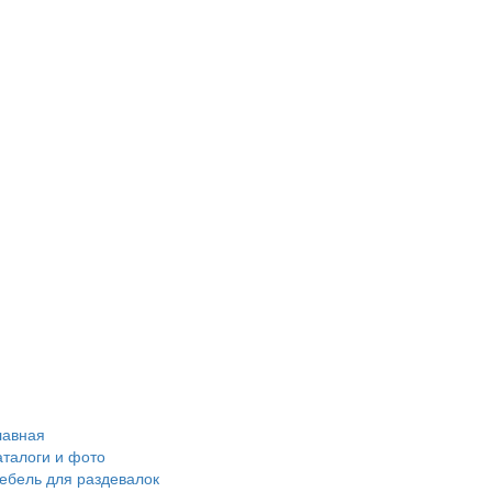
лавная
аталоги и фото
ебель для раздевалок