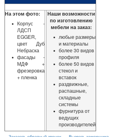
На этом фото:
Наши возможности
по изготовлению
Корпус -
мебели на заказ:
ЛДСП
EGGER,
любые размеры
цвет Дуб
и материалы
Небраска
более 30 видов
фасады -
профиля
МДФ +
более 50 видов
фрезеровка
стекол и
+ пленка
вставок
раздвижные,
распашные,
складные
системы
фурнитура от
ведущих
производителей
Заказать обратный звонок
Вызвать замерщика