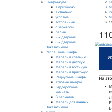
Шкафы-купе
К
в прихожую
М
в спальню
Р
угловые
М
встроенные
1
с зеркалом
11
белые
2-х дверные
3-х дверные
Показать еще
Распашные шкафы
И
Мебель в спальню
Мебель в детскую
Мебель в гостиную
Мебель в прихожую
Радиусные шкафы
На эт
Угловые шкафы
М
Гардеробные
к
комнаты
C зеркалом
Л
Мебель для ванных
E
Показать еще
Б
Кухни