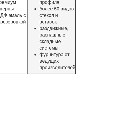
ремиум
профиля
верцы -
более 50 видов
ДФ эмаль с
стекол и
резеровкой
вставок
раздвижные,
распашные,
складные
системы
фурнитура от
ведущих
производителей