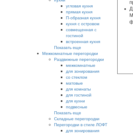
п
угловая кухня
Д
прямая кухня
М
П-образная кухня
ф
кухня с островом
совмещенная с
гостиной
встроенная кухня
Показать еще
Межкомнатные перегородки
Раздвижные перегородки
межкомнатные
для зонирования
со стеклом
матовые
для комнаты
для гостиной
для кухни
подвесные
Показать еще
Складные перегородки
Перегородки в стиле ЛОФТ
для зонирования