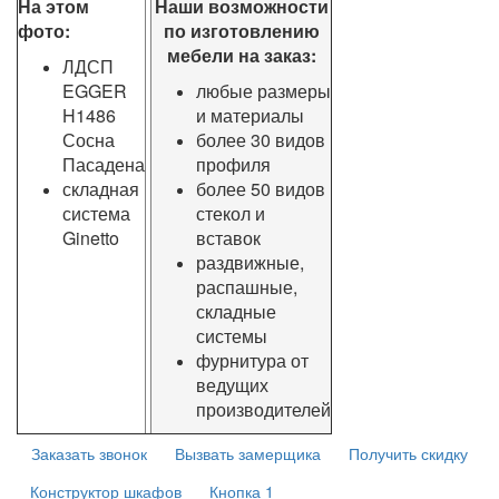
На этом
Наши возможности
фото:
по изготовлению
мебели на заказ:
ЛДСП
EGGER
любые размеры
H1486
и материалы
Сосна
более 30 видов
Пасадена
профиля
складная
более 50 видов
система
стекол и
Ginetto
вставок
раздвижные,
распашные,
складные
системы
фурнитура от
ведущих
производителей
Заказать звонок
Вызвать замерщика
Получить скидку
Конструктор шкафов
Кнопка 1