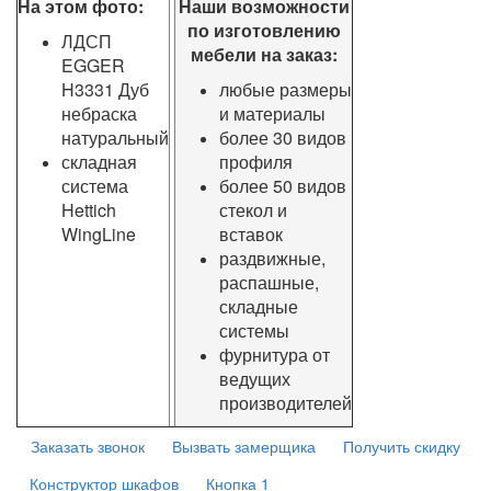
На этом фото:
Наши возможности
по изготовлению
ЛДСП
мебели на заказ:
EGGER
H3331 Дуб
любые размеры
небраска
и материалы
натуральный
более 30 видов
складная
профиля
система
более 50 видов
Hettich
стекол и
WingLine
вставок
раздвижные,
распашные,
складные
системы
фурнитура от
ведущих
производителей
Заказать звонок
Вызвать замерщика
Получить скидку
Конструктор шкафов
Кнопка 1