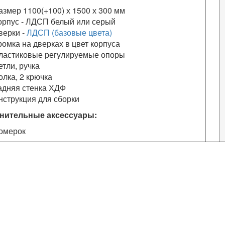
азмер 1100(+100) х 1500 х 300 мм
орпус - ЛДСП белый или серый
верки -
ЛДСП (базовые цвета)
ромка на дверках в цвет корпуса
ластиковые регулируемые опоры
етли, ручка
олка, 2 крючка
адняя стенка ХДФ
нструкция для сборки
нительные аксессуары:
омерок