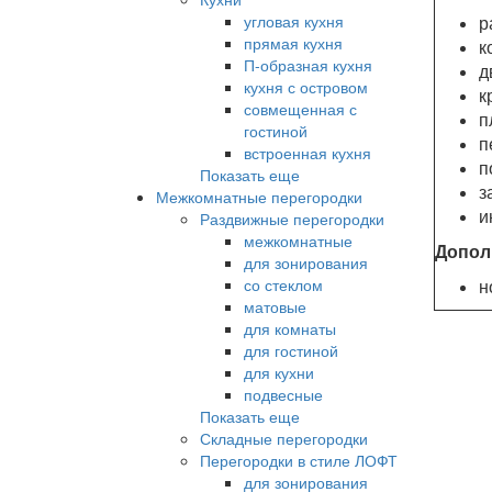
угловая кухня
р
прямая кухня
к
П-образная кухня
д
кухня с островом
к
совмещенная с
п
гостиной
п
встроенная кухня
п
Показать еще
з
Межкомнатные перегородки
и
Раздвижные перегородки
межкомнатные
Допол
для зонирования
со стеклом
н
матовые
для комнаты
для гостиной
для кухни
подвесные
Показать еще
Складные перегородки
Перегородки в стиле ЛОФТ
для зонирования