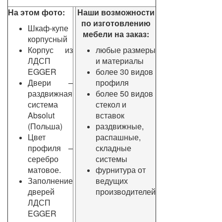
На этом фото:
Наши возможности
по изготовлению
Шкаф-купе
мебели на заказ:
корпусный
Корпус из
любые размеры
ЛДСП
и материалы
EGGER
более 30 видов
Двери –
профиля
раздвижная
более 50 видов
система
стекол и
Absolut
вставок
(Польша)
раздвижные,
Цвет
распашные,
профиля –
складные
серебро
системы
матовое.
фурнитура от
Заполнение
ведущих
дверей
производителей
ЛДСП
EGGER