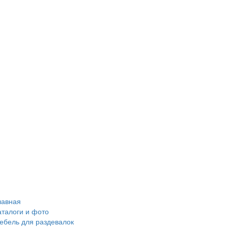
лавная
аталоги и фото
ебель для раздевалок