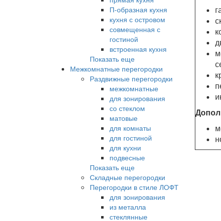
г
П-образная кухня
кухня с островом
с
совмещенная с
к
гостиной
д
встроенная кухня
м
Показать еще
с
Межкомнатные перегородки
к
Раздвижные перегородки
п
межкомнатные
и
для зонирования
со стеклом
Допол
матовые
м
для комнаты
для гостиной
н
для кухни
подвесные
Показать еще
Складные перегородки
Перегородки в стиле ЛОФТ
для зонирования
из металла
стеклянные