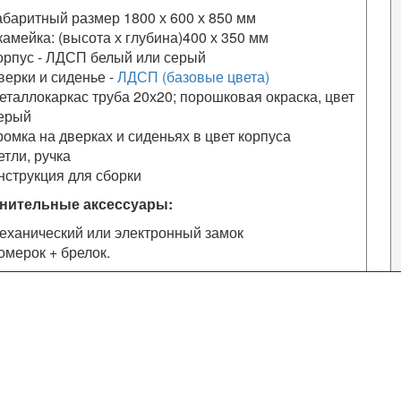
абаритный размер 1800 х 600 х 850 мм
камейка: (высота х глубина)400 х 350 мм
орпус - ЛДСП белый или серый
верки и сиденье -
ЛДСП (базовые цвета)
еталлокаркас труба 20х20; порошковая окраска, цвет
ерый
ромка на дверках и сиденьях в цвет корпуса
етли, ручка
нструкция для сборки
нительные аксессуары:
еханический или электронный замок
омерок + брелок.