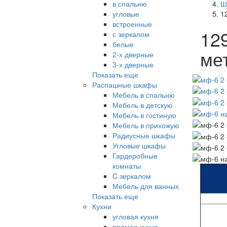
в спальню
Ш
угловые
1
встроенные
12
с зеркалом
белые
ме
2-х дверные
3-х дверные
Показать еще
Распашные шкафы
Мебель в спальню
Мебель в детскую
Мебель в гостиную
Мебель в прихожую
Радиусные шкафы
Угловые шкафы
Гардеробные
комнаты
C зеркалом
Мебель для ванных
Показать еще
Кухни
угловая кухня
прямая кухня